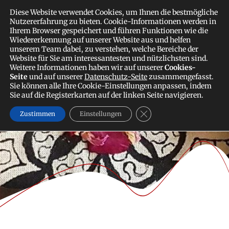
Zum
FLORAMOR
MEDICINE
Diese Website verwendet Cookies, um Ihnen die bestmögliche
Inhalt
Nutzererfahrung zu bieten. Cookie-Informationen werden in
MUSIC
springen
Ihrem Browser gespeichert und führen Funktionen wie die
Wiedererkennung auf unserer Website aus und helfen
unserem Team dabei, zu verstehen, welche Bereiche der
Website für Sie am interessantesten und nützlichsten sind.
Newsletter
Weitere Informationen haben wir auf unserer
Cookies-
Seite
und auf unserer
Datenschutz-Seite
zusammengefasst.
Sie können alle Ihre Cookie-Einstellungen anpassen, indem
Sie auf die Registerkarten auf der linken Seite navigieren.
GDPR Cookie-Banner sch
Zustimmen
Einstellungen