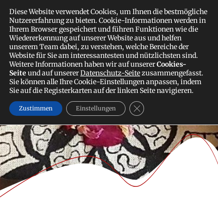
Zum
FLORAMOR
MEDICINE
Diese Website verwendet Cookies, um Ihnen die bestmögliche
Inhalt
Nutzererfahrung zu bieten. Cookie-Informationen werden in
MUSIC
springen
Ihrem Browser gespeichert und führen Funktionen wie die
Wiedererkennung auf unserer Website aus und helfen
unserem Team dabei, zu verstehen, welche Bereiche der
Website für Sie am interessantesten und nützlichsten sind.
Autor:
Flora
Weitere Informationen haben wir auf unserer
Cookies-
Seite
und auf unserer
Datenschutz-Seite
zusammengefasst.
Sie können alle Ihre Cookie-Einstellungen anpassen, indem
Sie auf die Registerkarten auf der linken Seite navigieren.
GDPR Cookie-Banner sch
Zustimmen
Einstellungen